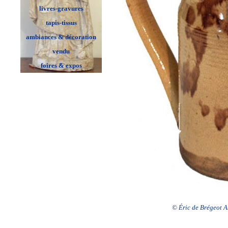
livres-gravures
tapis-tissus
ambiances & décoration
vendu
foires & expos
© Éric de Brégeot An