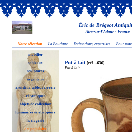
Éric de Brégeot Antiqui
Aire-sur-l'Adour - France
Notre sélection
La Boutique
Estimations, expertises
Pour nous
mobilier
Pot à lait
[réf. -636]
tableaux
Pot à lait
sculptures
argenterie
arts de la table, verrerie
céramiques
objets de collection
luminaires & abat-jours
horlogerie
art populaire