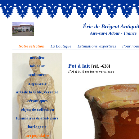
Éric de Brégeot Antiqui
Aire-sur-l'Adour - France
Notre sélection
La Boutique
Estimations, expertises
Pour nous
mobilier
Pot à lait
[réf. -638]
tableaux
Pot à lait en terre vernissée
sculptures
argenterie
arts de la table, verrerie
céramiques
objets de collection
luminaires & abat-jours
horlogerie
art populaire