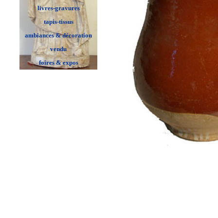
livres-gravures
tapis-tissus
ambiances & décoration
vendu
foires & expos