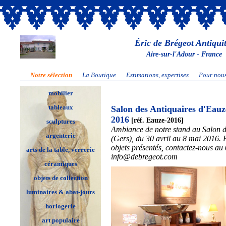
Éric de Brégeot Antiqui
Aire-sur-l'Adour - France
Notre sélection
La Boutique
Estimations, expertises
Pour nous
mobilier
tableaux
Salon des Antiquaires d'Eauz
2016
[réf. Eauze-2016]
sculptures
Ambiance de notre stand au Salon 
argenterie
(Gers), du 30 avril au 8 mai 2016. 
objets présentés, contactez-nous au
arts de la table, verrerie
info@debregeot.com
céramiques
objets de collection
luminaires & abat-jours
horlogerie
art populaire