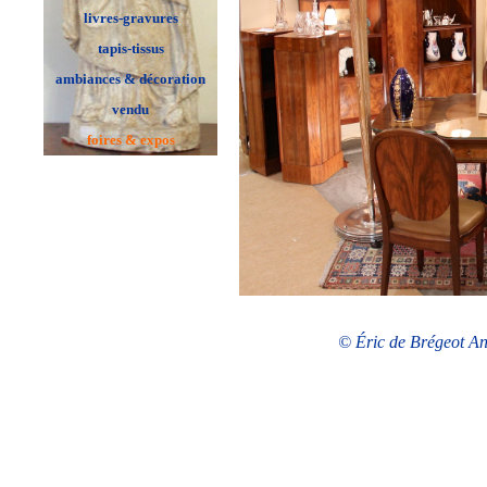
livres-gravures
tapis-tissus
ambiances & décoration
vendu
foires & expos
© Éric de Brégeot Ant