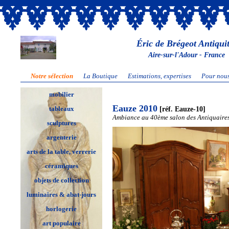
Éric de Brégeot Antiqui
Aire-sur-l'Adour - France
Notre sélection
La Boutique
Estimations, expertises
Pour nous
mobilier
Eauze 2010
[réf. Eauze-10]
tableaux
Ambiance au 40ème salon des Antiquaire
sculptures
argenterie
arts de la table, verrerie
céramiques
objets de collection
luminaires & abat-jours
horlogerie
art populaire