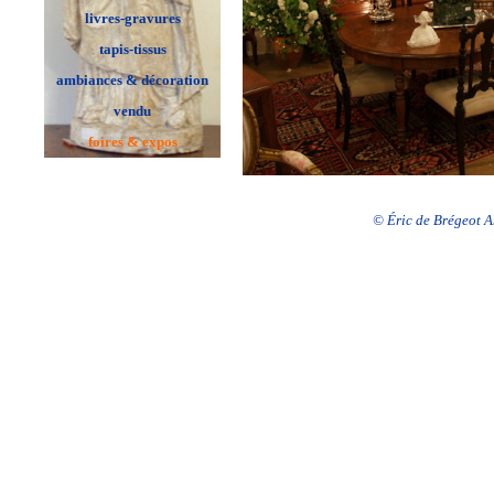
livres-gravures
tapis-tissus
ambiances & décoration
vendu
foires & expos
© Éric de Brégeot An