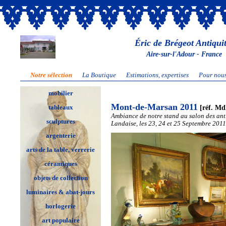
Éric de Brégeot Antiqui
Aire-sur-l'Adour - France
Notre sélection
La Boutique
Estimations, expertises
Pour nous
mobilier
Mont-de-Marsan 2011
[réf. Md
tableaux
Ambiance de notre stand au salon des ant
sculptures
Landaise, les 23, 24 et 25 Septembre 2011
argenterie
arts de la table, verrerie
céramiques
objets de collection
luminaires & abat-jours
horlogerie
art populaire