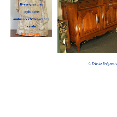
livres-gravures
tapis-tissus
ambiances & décoration
vendu
foires & expos
© Éric de Brégeot An