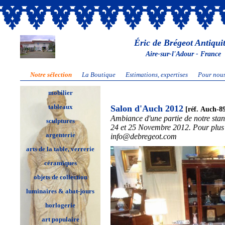
Éric de Brégeot Antiqui
Aire-sur-l'Adour - France
Notre sélection
La Boutique
Estimations, expertises
Pour nous
mobilier
tableaux
Salon d'Auch 2012
[réf. Auch-8
Ambiance d'une partie de notre stan
sculptures
24 et 25 Novembre 2012. Pour plus 
argenterie
info@debregeot.com
arts de la table, verrerie
céramiques
objets de collection
luminaires & abat-jours
horlogerie
art populaire