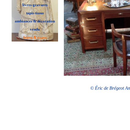
livres-gravures
tapis-tissus
ambiances & décoration
vendu
foires & expos
© Éric de Brégeot Ant