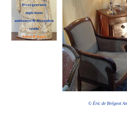
livres-gravures
tapis-tissus
ambiances & décoration
vendu
foires & expos
© Éric de Brégeot Ant