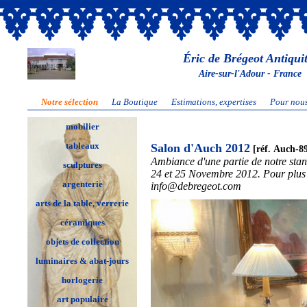
Éric de Brégeot Antiqui
Aire-sur-l'Adour - France
Notre sélection
La Boutique
Estimations, expertises
Pour nous
mobilier
tableaux
Salon d'Auch 2012
[réf. Auch-8
Ambiance d'une partie de notre stan
sculptures
24 et 25 Novembre 2012. Pour plus 
argenterie
info@debregeot.com
arts de la table, verrerie
céramiques
objets de collection
luminaires & abat-jours
horlogerie
art populaire